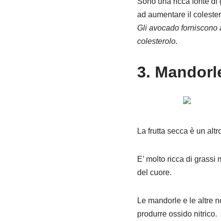
Sono una ricca fonte di g
ad aumentare il coleste
Gli avocado forniscono ac
colesterolo.
3. Mandorl
La frutta secca è un altr
E’ molto ricca di grassi
del cuore.
Le mandorle e le altre n
produrre ossido nitrico.