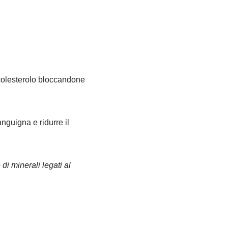
l colesterolo bloccandone
nguigna e ridurre il
di minerali legati al