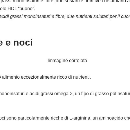
rassi monoinsaturi e fibre, due sostanze nutritive che aiutano a r
rolo HDL “buono”.
idi grassi monoinsaturi e fibre, due nutrienti salutari per il cuo
e e noci
o alimento eccezionalmente ricco di nutrienti.
 monoinsaturi e acidi grassi omega-3, un tipo di grasso polinsatu
oci sono particolarmente ricche di L-arginina, un aminoacido che