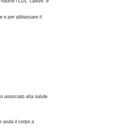
idurre l’LDL “cattivo” e
re e per abbassare il
ro associato alla salute
 aiuta il corpo a