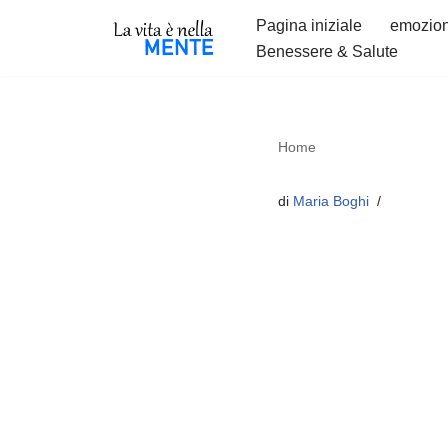
Pagina iniziale
emozion
Benessere & Salute
Vai
al
contenuto
Home
di
Maria Boghi