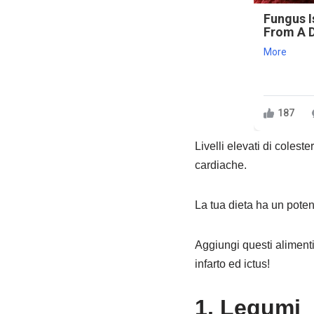
Fungus Is
From A D
More
187
Livelli elevati di colest
cardiache.
La tua dieta ha un potente
Aggiungi questi alimenti a
infarto ed ictus!
1. Legumi