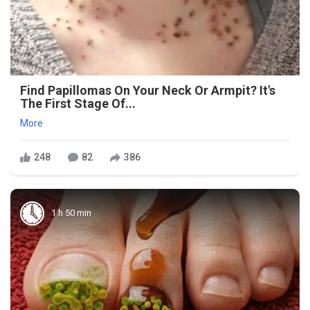
Find Papillomas On Your Neck Or Armpit? It's
The First Stage Of...
More
248
82
386
1 h 50 min