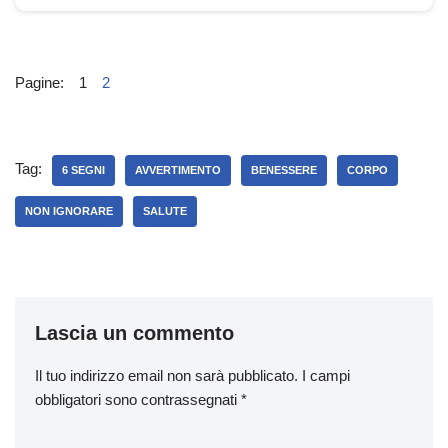
Pagine:
1
2
Tag:
6 SEGNI
AVVERTIMENTO
BENESSERE
CORPO
NON IGNORARE
SALUTE
Lascia un commento
Il tuo indirizzo email non sarà pubblicato.
I campi
obbligatori sono contrassegnati
*