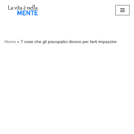
Vai
al
contenuto
Home
»
7 cose che gli psicopatici dicono per farti impazzire