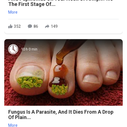
The First Stage Of...
More
352
86
149
10 h 0 min
Fungus Is A Parasite, And It Dies From A Drop
Of Plain...
More