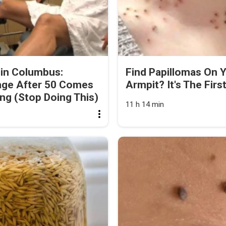
 in Columbus:
Find Papillomas On 
age After 50 Comes
Armpit? It's The First
ng (Stop Doing This)
11 h 14 min