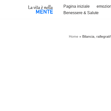
Pagina iniziale
emozion
Benessere & Salute
Vai
al
contenuto
Home
»
Bilancia, rallegrati