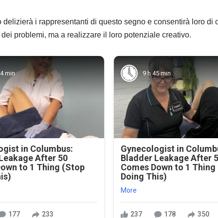
delizierà i rappresentanti di questo segno e consentirà loro di ori
dei problemi, ma a realizzare il loro potenziale creativo.
34 min
9 h 45 min
gist in Columbus:
Gynecologist in Columb
Leakage After 50
Bladder Leakage After 
own to 1 Thing (Stop
Comes Down to 1 Thing
is)
Doing This)
More
177
233
237
178
350