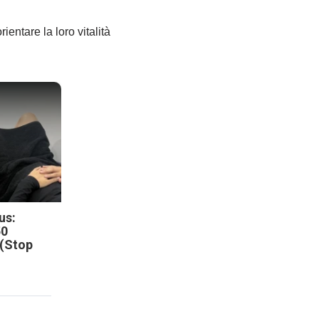
entare la loro vitalità
us:
50
 (Stop