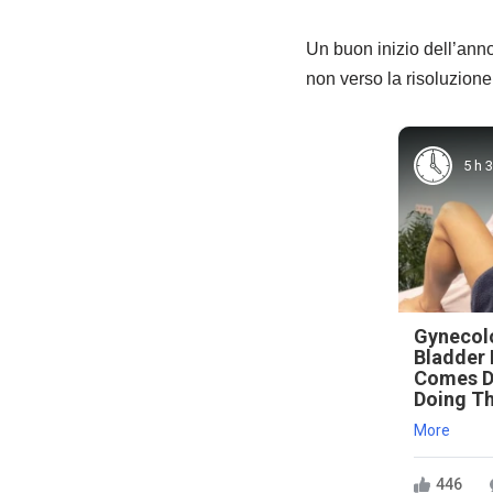
Un buon inizio dell’anno 
non verso la risoluzione 
5 h 
Gynecolo
Bladder 
Comes D
Doing Th
More
446