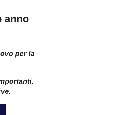
uo anno
ovo per la
mportanti,
ive.