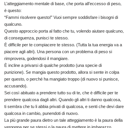
L’atteggiamento mentale di base, che porta all’eccesso di peso,
è questo:
“Fammi risolvere questo!” Vuoi sempre soddisfare i bisogni di
qualcuno.
Questo approccio porta al fatto che tu, volendo aiutare qualcuno,
di conseguenza, punisci te stesso.
È difficile per te compiacere te stesso. (Tutta la tua energia va a
piacere agli altri). Una persona con un problema di peso si
rimprovera, godendosi il mangiare.
È incline a privarsi di qualche prodotto (una specie di
punizione). Se mangia questo prodotto, allora si sente in colpa
per questo, o perché ha mangiato troppo (di nuovo si punisce,
accusando).
Sei così abituato a prendere tutto su di te, che è difficile per te
prendere qualcosa dagli altri. Quando gli altri ti danno qualcosa,
ti sembra che tu li abbia privati ​​di qualcosa, e senti che devi dare
qualcosa in cambio, punendoti di nuovo.
La più grande paura dietro un tale atteggiamento è la paura della
vergogna per se stessi o la paura di mettere in imbarazzo