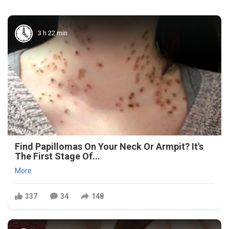
3 h 22 min
Find Papillomas On Your Neck Or Armpit? It's
The First Stage Of...
More
337
34
148