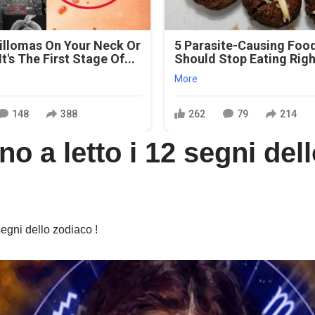
illomas On Your Neck Or
5 Parasite-Causing Foo
t's The First Stage Of...
Should Stop Eating Rig
More
148
388
262
79
214
 a letto i 12 segni dell
!
egni dello zodiaco !