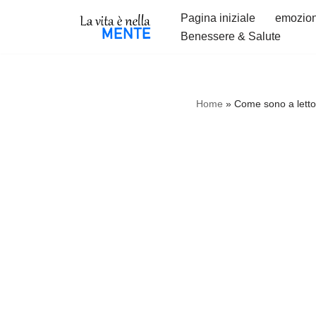
Pagina iniziale
emozion
Benessere & Salute
Vai
al
contenuto
Home
»
Come sono a letto 