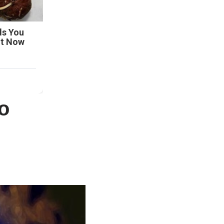
ds You
ht Now
o