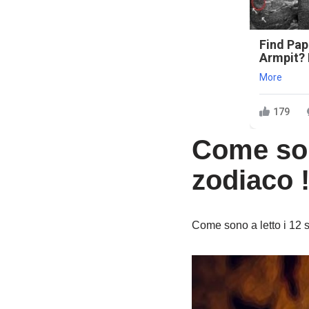
Find Pap
Armpit? I
More
179
Come sono
zodiaco 
Come sono a letto i 12 s