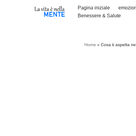
Pagina iniziale
emozion
Benessere & Salute
Vai
al
contenuto
Home
»
Cosa ti aspetta nel