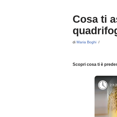
Cosa ti a
quadrifog
di
Maria Boghi
Scopri cosa ti è prede
2 h 