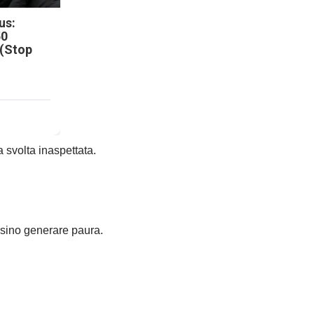
us:
50
 (Stop
 svolta inaspettata.
ersino generare paura.