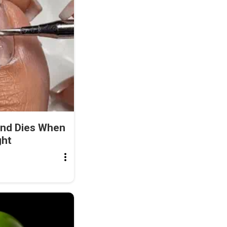
and Dies When
ght