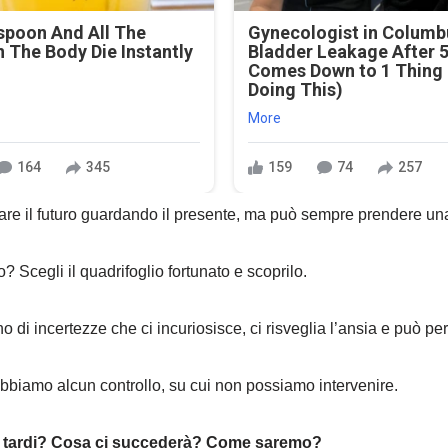
spoon And All The
Gynecologist in Columb
 The Body Die Instantly
Bladder Leakage After 
Comes Down to 1 Thing
Doing This)
More
164
345
159
74
257
are il futuro guardando il presente, ma può sempre prendere una
o? Scegli il quadrifoglio fortunato e scoprilo.
no di incertezze che ci incuriosisce, ci risveglia l’ansia e può p
bbiamo alcun controllo, su cui non possiamo intervenire.
ù tardi? Cosa ci succederà? Come saremo?