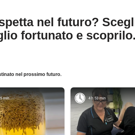
spetta nel futuro? Scegli
lio fortunato e scoprilo
stinato nel prossimo futuro.
25 min
4 h 53 min