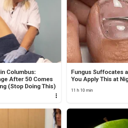
 in Columbus:
Fungus Suffocates 
age After 50 Comes
You Apply This at Ni
ng (Stop Doing This)
11 h 10 min