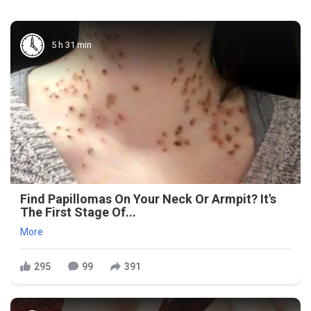
5 h 31 min
Find Papillomas On Your Neck Or Armpit? It's
The First Stage Of...
More
295
99
391