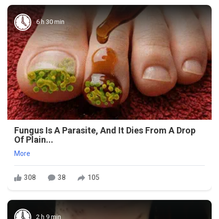
6 h 30 min
Fungus Is A Parasite, And It Dies From A Drop
Of Plain...
More
308
38
105
2 h 9 min