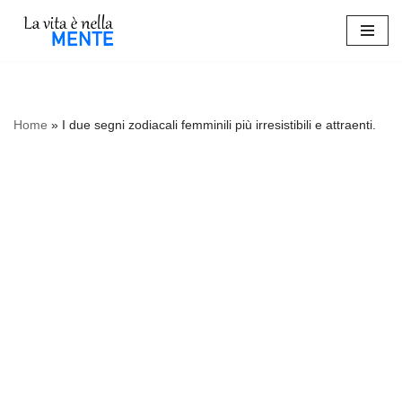
Vai
al
contenuto
Home
»
I due segni zodiacali femminili più irresistibili e attraenti.