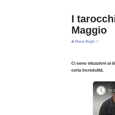
I tarocch
Maggio
di
Maria Boghi
Ci sono situazioni al 
certa incredulità.
7 h 