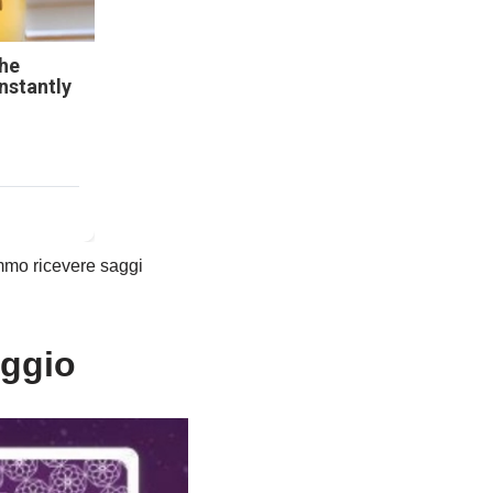
he
nstantly
emmo ricevere saggi
aggio