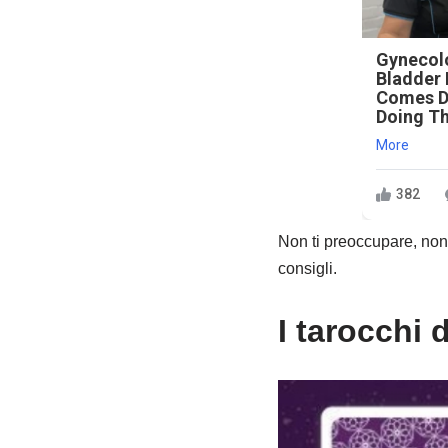
Gynecolo
Bladder 
Comes D
Doing Th
More
382
Non ti preoccupare, non
consigli.
I tarocchi