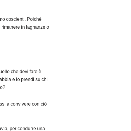
amo coscienti. Poiché
i rimanere in lagnanze o
uello che devi fare è
abbia e lo prendi su chi
so?
ssi a convivere con ciò
tavia, per condurre una