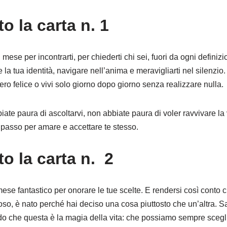
to la carta n. 1
ese per incontrarti, per chiederti chi sei, fuori da ogni definizi
 la tua identità, navigare nell’anima e meravigliarti nel silenzio.
ero felice o vivi solo giorno dopo giorno senza realizzare nulla.
iate paura di ascoltarvi, non abbiate paura di voler ravvivare la
passo per amare e accettare te stesso.
to la carta n. 2
e fantastico per onorare le tue scelte. E rendersi così conto che
oso, è nato perché hai deciso una cosa piuttosto che un’altra. Sa
o che questa è la magia della vita: che possiamo sempre sceglie