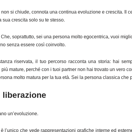
o non si chiude, connota una continua evoluzione e crescita. Il ce
a sua crescita solo su te stesso.
? Che, soprattutto, sei una persona molto egocentrica, vuoi migli
rno senza essere così coinvolto.
nza riservata, il tuo percorso racconta una storia: hai sempr
 più mature, perché con i tuoi partner non hai trovato un vero co
sona molto matura per la tua età. Sei la persona classica che pr
 liberazione
tano un’evoluzione.
o è l’unico che vede rappresentazioni grafiche interne ed estern