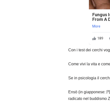
Fungus Is
From A D
More
189
Con i test dei cerchi vog
Come vivi la vita e come s
Se in psicologia il cerch
Ensō (in giapponese: 円 
radicato nel buddismo 