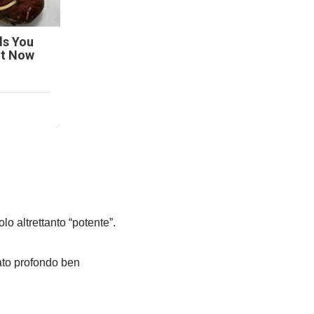
ds You
ht Now
olo altrettanto “potente”.
ato profondo ben