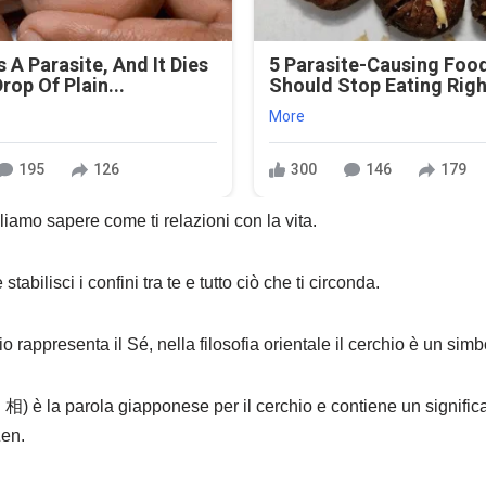
 A Parasite, And It Dies
5 Parasite-Causing Foo
rop Of Plain...
Should Stop Eating Rig
More
195
126
300
146
179
liamo sapere come ti relazioni con la vita.
tabilisci i confini tra te e tutto ciò che ti circonda.
io rappresenta il Sé, nella filosofia orientale il cerchio è un simb
相) è la parola giapponese per il cerchio e contiene un signific
Zen.