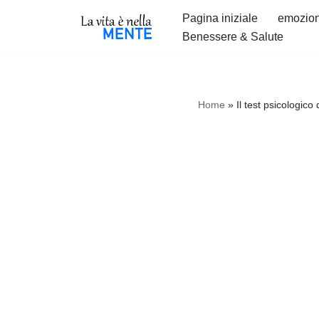
Pagina iniziale
emozion
Benessere & Salute
Vai
al
contenuto
Home
»
Il test psicologico