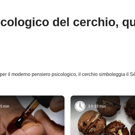
sicologico del cerchio, q
er il moderno pensiero psicologico, il cerchio simboleggia il Sé e
55 min
3 h 33 min