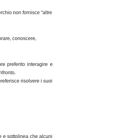
rchio non fornisce “altre
orare, conoscere,
e preferito interagire e
nfronto.
eferisce risolvere i suoi
e e sottolinea che alcuni