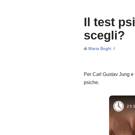
Il test p
scegli?
di
Maria Boghi
Per Carl Gustav Jung e p
psiche.
2 h 