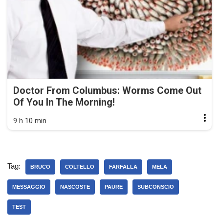
Doctor From Columbus: Worms Come Out
Of You In The Morning!
9 h 10 min
Tag:
BRUCO
COLTELLO
FARFALLA
MELA
MESSAGGIO
NASCOSTE
PAURE
SUBCONSCIO
TEST