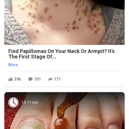
Find Papillomas On Your Neck Or Armpit? It's
The First Stage Of...
More
396
101
171
1 h 11 min