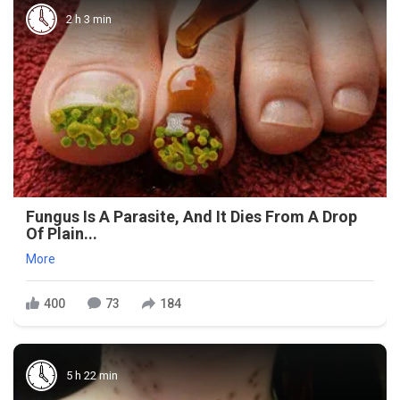
2 h 3 min
Fungus Is A Parasite, And It Dies From A Drop
Of Plain...
More
400
73
184
5 h 22 min