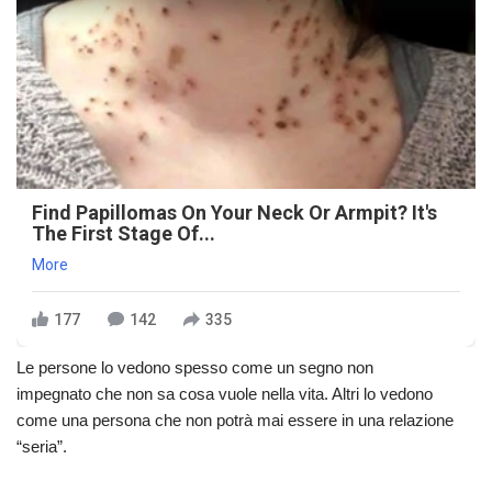
Find Papillomas On Your Neck Or Armpit? It's
The First Stage Of...
More
177
142
335
Le persone l
o
vedono spesso come
un segno
non
impegnat
o
che non sa cosa v
uole
nella vita. Altri l
o
vedono
come
una persona
che non potr
à
mai essere in una relazione
“seria”.