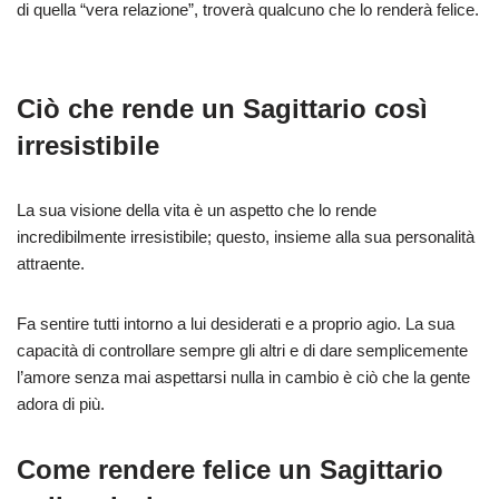
di quella “vera relazione”, troverà qualcuno che lo renderà felice.
Ciò che rende un Sagittario così
irresistibile
La s
ua visione della vita è un aspetto che
lo
rende
incredibilmente irresistibile; questo, insieme alla
s
ua personalità
attraente.
Fa sentire tutti intorno a
lui
desiderat
i
e a
proprio
agio. La
s
ua
capacità di controllare sempre gli altri e di dare semplicemente
l’amore senza mai aspettarsi nulla in cambio è ciò che la gente
adora di più.
Come rendere felice un Sagittario