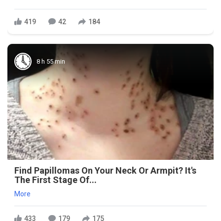
419
42
184
8 h 55 min
Find Papillomas On Your Neck Or Armpit? It's
The First Stage Of...
More
433
179
175