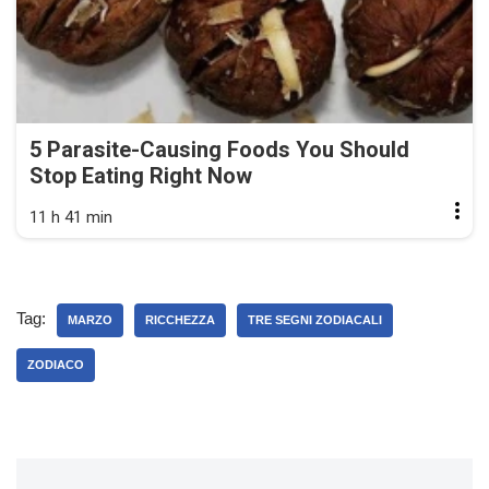
5 Parasite-Causing Foods You Should
Stop Eating Right Now
11 h 41 min
Tag:
MARZO
RICCHEZZA
TRE SEGNI ZODIACALI
ZODIACO