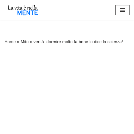
Vai
al
contenuto
Home
»
Mito o verità: dormire molto fa bene lo dice la scienza!