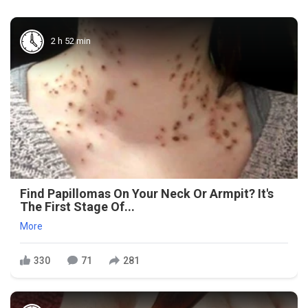
2 h 52 min
Find Papillomas On Your Neck Or Armpit? It's
The First Stage Of...
More
330
71
281