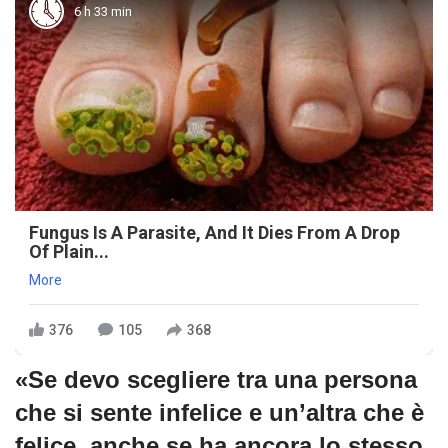
6 h 33 min
Fungus Is A Parasite, And It Dies From A Drop
Of Plain...
More
376
105
368
«Se devo scegliere tra una persona
che si sente infelice e un’altra che è
felice, anche se ha ancora lo stesso