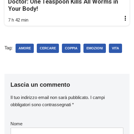
Doctor: One Teaspoon Kills All Worms in
Your Body!
7 h 42 min
Tag:
AMORE
CERCARE
COPPIA
EMOZIONI
VITA
Lascia un commento
Il tuo indirizzo email non sarà pubblicato.
I campi
obbligatori sono contrassegnati
*
Nome