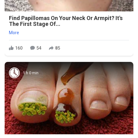
Find Papillomas On Your Neck Or Armpit? It's
The First Stage Of...
More
160
54
85
1 h 0 min