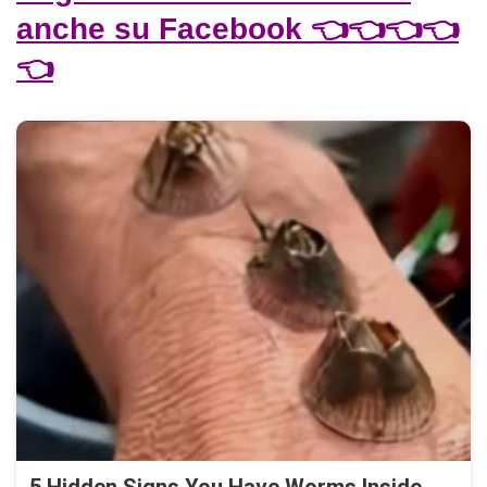
anche su Facebook 👈👈👈👈
👈