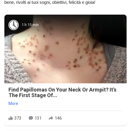
bene, rivolti ai tuoi sogni, obiettivi, felicità e gioia!
1 h 15 min
Find Papillomas On Your Neck Or Armpit? It's
The First Stage Of...
More
373
131
146