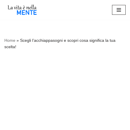
Vai
al
contenuto
Home
»
Scegli l’acchiappasogni e scopri cosa significa la tua
scelta!