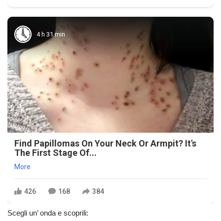
4 h 31 min
Find Papillomas On Your Neck Or Armpit? It's
The First Stage Of...
More
426
168
384
Scegli un’ onda e scoprili: