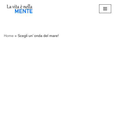
Vai
al
contenuto
Home
»
Scegli un’ onda del mare!