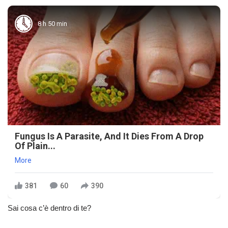
8 h 50 min
Fungus Is A Parasite, And It Dies From A Drop
Of Plain...
More
381
60
390
Sai cosa c’è dentro di te?