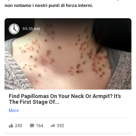
non notiamo i nostri punti di forza interni.
9 h 55 min
Find Papillomas On Your Neck Or Armpit? It's
The First Stage Of...
More
243
164
392