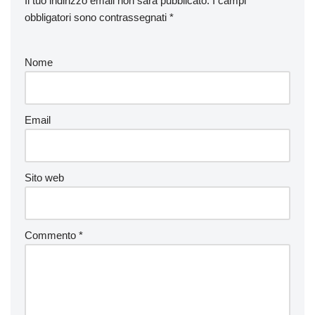
Il tuo indirizzo email non sarà pubblicato.
I campi
obbligatori sono contrassegnati
*
Nome
Email
Sito web
Commento
*