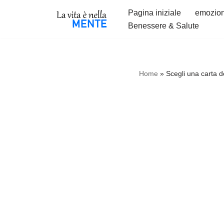
Pagina iniziale
emozion
Benessere & Salute
Vai
al
contenuto
Home
»
Scegli una carta d