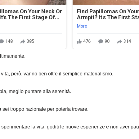
illomas On Your Neck Or
Find Papillomas On You
t's The First Stage Of...
Armpit? It's The First St
More
148
385
476
90
314
ultimamente.
 vita, però, vanno ben oltre il semplice materialismo.
opia, meglio puntare alla serenità.
 sei troppo razionale per poterla trovare.
 sperimentare la vita, goditi le nuove esperienze e non aver pau