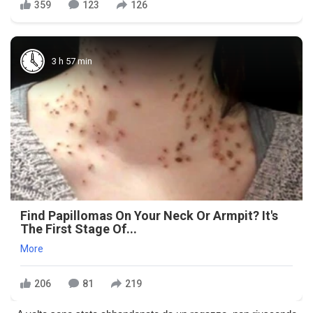
359
123
126
3 h 57 min
Find Papillomas On Your Neck Or Armpit? It's
The First Stage Of...
More
206
81
219