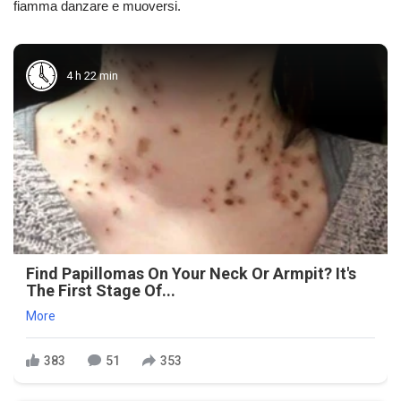
fiamma danzare e muoversi.
4 h 22 min
Find Papillomas On Your Neck Or Armpit? It's
The First Stage Of...
More
383
51
353