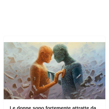
Le donne sono fortemente attratte da