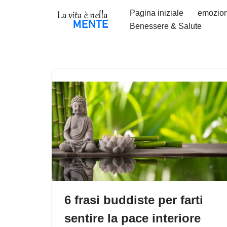
Pagina iniziale
emozion
Benessere & Salute
Vai
al
contenuto
6 frasi buddiste per farti
sentire la pace interiore