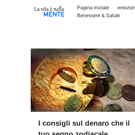
Pagina iniziale
emozion
Benessere & Salute
Vai
al
contenuto
I consigli sul denaro che il
tuo segno zodiacale