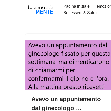
Pagina iniziale
emozion
Benessere & Salute
Vai
al
contenuto
Avevo un appuntamento
dal ginecologo …