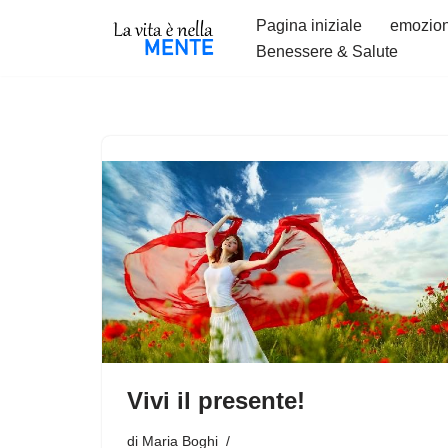
Pagina iniziale
emozion
Benessere & Salute
Vai
al
contenuto
Vivi il presente!
di
Maria Boghi