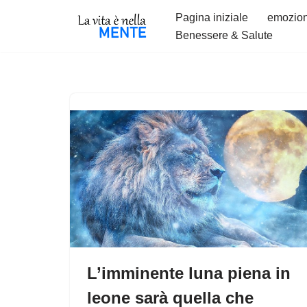
Pagina iniziale
emozion
Benessere & Salute
Vai
al
contenuto
L’imminente luna piena in
leone sarà quella che