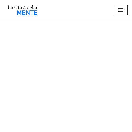
Vai
al
contenuto