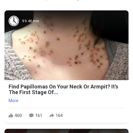
9 h 46 min
Find Papillomas On Your Neck Or Armpit? It's
The First Stage Of...
More
460
161
164