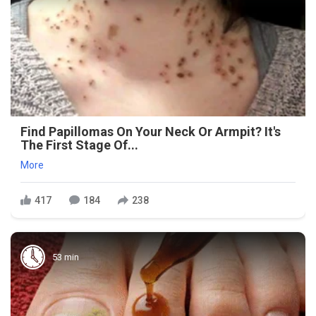
Find Papillomas On Your Neck Or Armpit? It's
The First Stage Of...
More
417
184
238
53 min