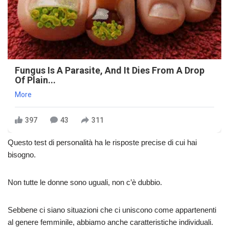
Fungus Is A Parasite, And It Dies From A Drop
Of Plain...
More
397
43
311
Questo test di personalità ha le risposte precise di cui hai
bisogno.
Non tutte le donne sono uguali, non c’è dubbio.
Sebbene ci siano situazioni che ci uniscono come appartenenti
al genere femminile, abbiamo anche caratteristiche individuali.