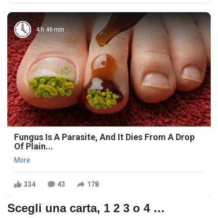
4 h 46 min
Fungus Is A Parasite, And It Dies From A Drop
Of Plain...
More
334
43
178
Scegli una carta, 1 2 3 o 4 …