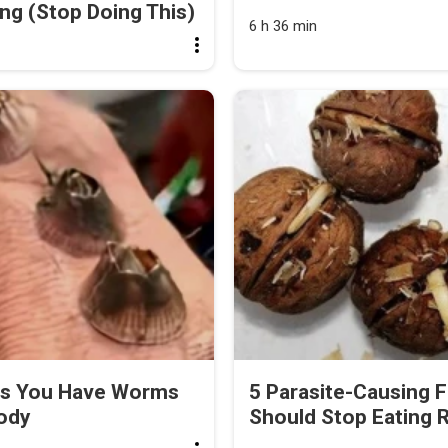
ng (Stop Doing This)
6 h 36 min
ns You Have Worms
5 Parasite-Causing 
Body
Should Stop Eating 