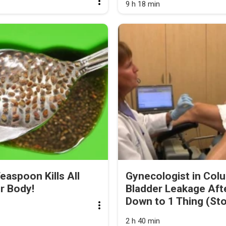
9 h 18 min
easpoon Kills All
Gynecologist in Col
r Body!
Bladder Leakage Af
Down to 1 Thing (Sto
2 h 40 min