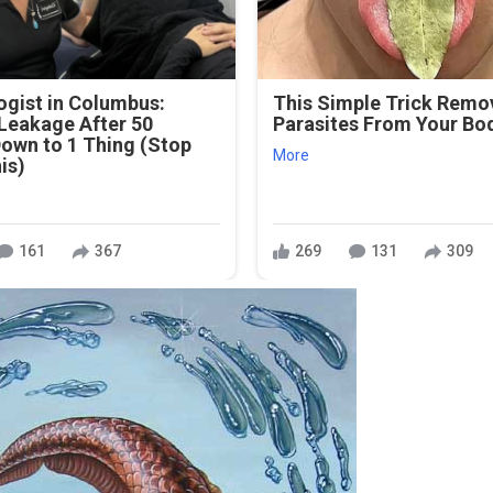
gist in Columbus:
This Simple Trick Remov
Leakage After 50
Parasites From Your Bo
own to 1 Thing (Stop
More
is)
161
367
269
131
309