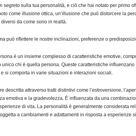
egreto sulla tua personalità, e ciò che hai notato per primo off
to come illusione ottica, un’illusione che può distorcere la perc
 diversi da come sono in realtà.
 può riflettere le nostre inclinazioni, preferenze o predisposizi
ersona è un insieme complesso di caratteristiche emotive, compo
unico chi è quella persona. Queste caratteristiche influenzano 
 si comporta in varie situazioni e interazioni sociali.
 descritta attraverso tratti distintivi come l’estroversione, l’ape
zza emotiva e la gradevolezza. È influenzata da una combinazione
esperienze di vita. La personalità è generalmente considerata re
ggetta a cambiamenti e adattamenti in risposta a esperienze sig