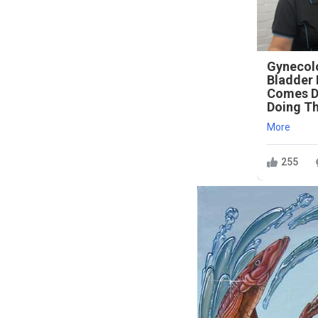
Gynecolo
Bladder 
Comes D
Doing Th
More
255