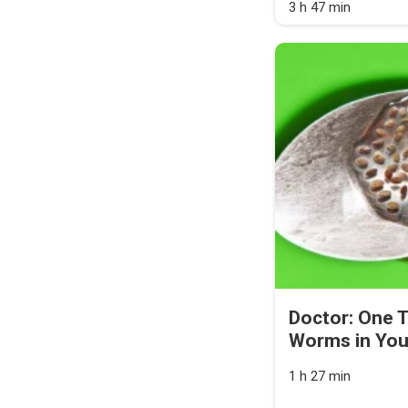
3 h 47 min
Doctor: One T
Worms in You
1 h 27 min