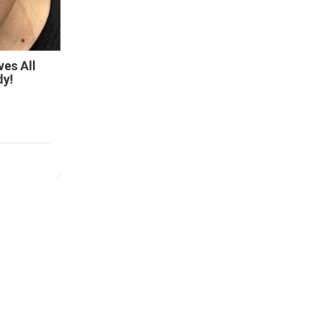
es All
dy!