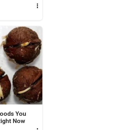
Foods You
Right Now